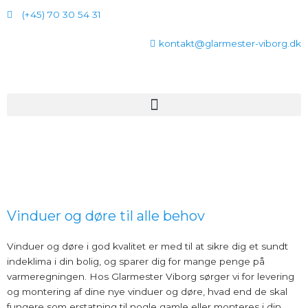
Gå
(+45) 70 30 54 31
til
indholdet
kontakt@glarmester-viborg.dk
Menu
Vinduer og døre til alle behov
Vinduer og døre i god kvalitet er med til at sikre dig et sundt
indeklima i din bolig, og sparer dig for mange penge på
varmeregningen. Hos Glarmester Viborg sørger vi for levering
og montering af dine nye vinduer og døre, hvad end de skal
fungere som erstatning til nogle gamle eller monteres i din