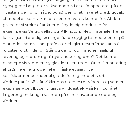
nybyggede bolig eller virksomhed. Vi er altid opdateret på det
nyeste indenfor området og sørger for at have et bredt udvalg
af modeller, som vi kan præsentere vores kunder for. Af den
grund er vi stolte af at kunne tilbyde dig produkter fra
eksempelvis Velux, Velfac og Pilkington. Med materialer herfra
kan vi garantere dig løsninger fra de dygtigste producenter på
markedet, som vi som professionelt glarmesterfirma kan stå
fuldstændigt inde for. Står du derfor og mangler hjælp til
levering og montering af nye vinduer og døre? Det kunne
eksempelvis være en ny glasdør til entréen, hjælp til montering
af grønne energiruder, eller måske et sæt nye
solafskærmende ruder til glæde for dig med et stort
vinduesparti? Så står vi klar hos Glarmester Viborg. Og som en
ekstra service tilbyder vi gratis vinduestjek – så kan du få et
fingerpeg omkring tilstanden på dine nuværende døre og
vinduer.